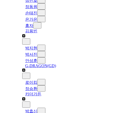
장민호
정동원
손태진
은가은
홍자
김용빈
박지현
박서진
안성훈
G-DRAGON(GD)
로이킴
정승환
카더가든
박효신