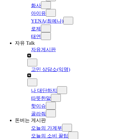
화사
아이유
YENA(최예나)
로제
태연
자유 Talk
자유게시판
고민 상담소(익명)
나 대단하지
따뜻한말
핫이슈
골라줘
돈버는 게시판
오늘의 가계부
오늘의 소비 꿀팁