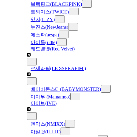
블랙핑크(BLACKPINK)
트와이스(TWICE)
있지(ITZY)
뉴진스(NewJeans)
에스파(aespa)
아이들(i-dle)
레드벨벳(Red Velvet)
르세라핌(LE SSERAFIM )
베이비몬스터(BABYMONSTER)
마마무 (Mamamoo)
아이브(IVE)
엔믹스(NMIXX)
아일릿(ILLIT)