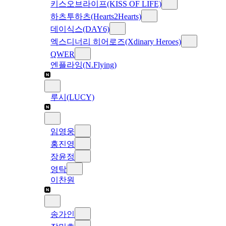
키스오브라이프(KISS OF LIFE)
하츠투하츠(Hearts2Hearts)
데이식스(DAY6)
엑스디너리 히어로즈(Xdinary Heroes)
QWER
엔플라잉(N.Flying)
루시(LUCY)
임영웅
홍진영
장윤정
영탁
이찬원
송가인