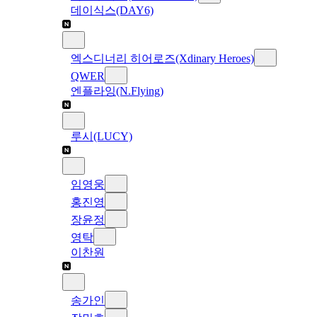
데이식스(DAY6)
엑스디너리 히어로즈(Xdinary Heroes)
QWER
엔플라잉(N.Flying)
루시(LUCY)
임영웅
홍진영
장윤정
영탁
이찬원
송가인