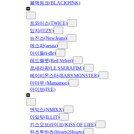
블랙핑크(BLACKPINK)
트와이스(TWICE)
있지(ITZY)
뉴진스(NewJeans)
에스파(aespa)
아이들(i-dle)
레드벨벳(Red Velvet)
르세라핌(LE SSERAFIM )
베이비몬스터(BABYMONSTER)
마마무 (Mamamoo)
아이브(IVE)
엔믹스(NMIXX)
아일릿(ILLIT)
키스오브라이프(KISS OF LIFE)
하츠투하츠(Hearts2Hearts)