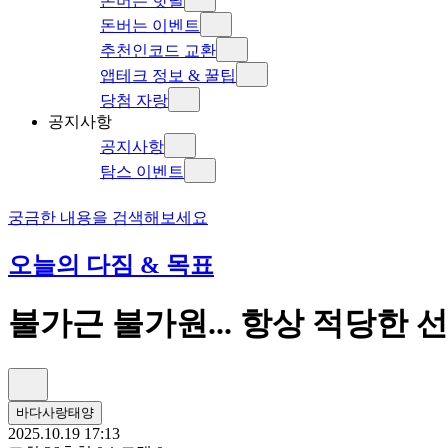
돈버는 핫딜
돈버는 이벤트
추천인코드 교환
앱테크 정보 & 꿀팁
당첨 자랑
공지사항
공지사항
탐스 이벤트
궁금한 내용을 검색해보세요
오늘의 다짐 & 목표
불가근 불가원... 항상 적당한 선
바다사랑태양
2025.10.19 17:13