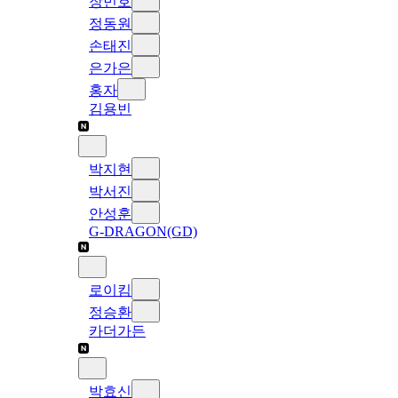
장민호
정동원
손태진
은가은
홍자
김용빈
박지현
박서진
안성훈
G-DRAGON(GD)
로이킴
정승환
카더가든
박효신