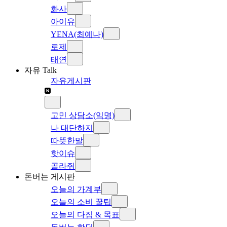
화사
아이유
YENA(최예나)
로제
태연
자유 Talk
자유게시판
고민 상담소(익명)
나 대단하지
따뜻한말
핫이슈
골라줘
돈버는 게시판
오늘의 가계부
오늘의 소비 꿀팁
오늘의 다짐 & 목표