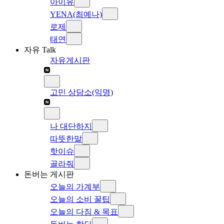
아이유
YENA(최예나)
로제
태연
자유 Talk
자유게시판
고민 상담소(익명)
나 대단하지
따뜻한말
핫이슈
골라줘
돈버는 게시판
오늘의 가계부
오늘의 소비 꿀팁
오늘의 다짐 & 목표