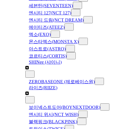
세븐틴(SEVENTEEN)
엔시티 127(NCT 127)
엔시티 드림(NCT DREAM)
에이티즈(ATEEZ)
엑소(EXO)
몬스타엑스(MONSTA X)
아스트로(ASTRO)
코르티스(CORTIS)
SHINee (샤이니)
ZEROBASEONE (제로베이스원)
라이즈(RIIZE)
보이넥스트도어(BOYNEXTDOOR)
엔시티 위시(NCT WISH)
블랙핑크(BLACKPINK)
트와이스(TWICE)