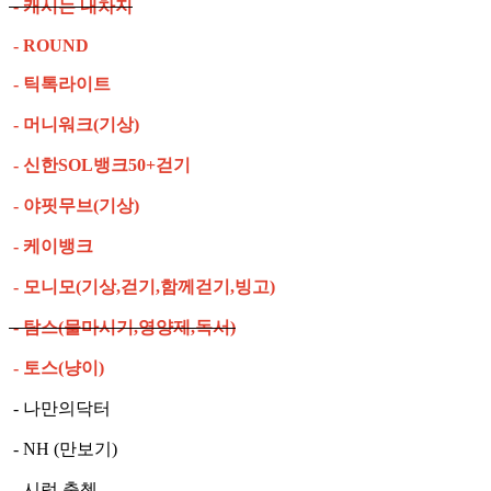
- 캐시는 내차지
- ROUND
- 틱톡라이트
- 머니워크(기상)
- 신한SOL뱅크50+걷기
- 야핏무브(기상)
- 케이뱅크
- 모니모(기상,걷기,함께걷기,빙고)
- 탐스(물마시기,영양제,독서)
- 토스(냥이)
- 나만의닥터
- NH (만보기)
- 시럽 출첵