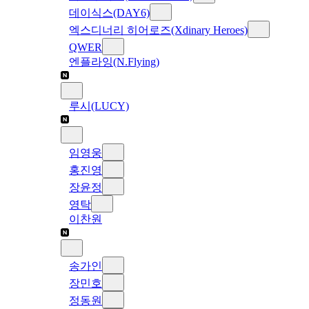
데이식스(DAY6)
엑스디너리 히어로즈(Xdinary Heroes)
QWER
엔플라잉(N.Flying)
루시(LUCY)
임영웅
홍진영
장윤정
영탁
이찬원
송가인
장민호
정동원