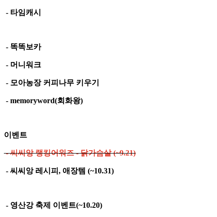
- 타임캐시
- 똑똑보카
- 머니워크
- 모아농장 커피나무 키우기
- memoryword(회화왕)
이벤트
- 씨씨앙 랭킹어워즈 - 닭가슴살 (~9.21)
- 씨씨앙 레시피, 애장템 (~10.31)
- 영산강 축제 이벤트(~10.20)