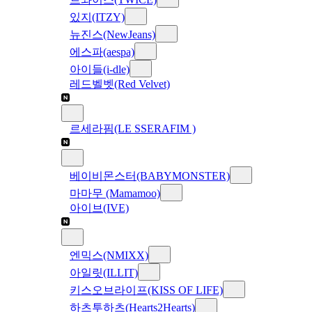
있지(ITZY)
뉴진스(NewJeans)
에스파(aespa)
아이들(i-dle)
레드벨벳(Red Velvet)
르세라핌(LE SSERAFIM )
베이비몬스터(BABYMONSTER)
마마무 (Mamamoo)
아이브(IVE)
엔믹스(NMIXX)
아일릿(ILLIT)
키스오브라이프(KISS OF LIFE)
하츠투하츠(Hearts2Hearts)