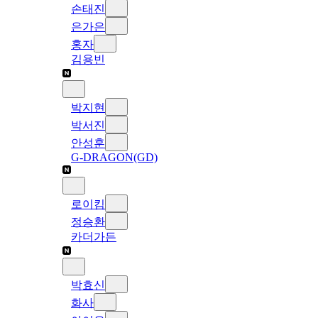
손태진
은가은
홍자
김용빈
박지현
박서진
안성훈
G-DRAGON(GD)
로이킴
정승환
카더가든
박효신
화사