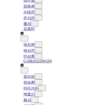
장민호
정동원
손태진
은가은
홍자
김용빈
박지현
박서진
안성훈
G-DRAGON(GD)
로이킴
정승환
카더가든
박효신
화사