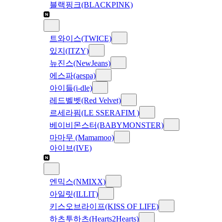
블랙핑크(BLACKPINK)
트와이스(TWICE)
있지(ITZY)
뉴진스(NewJeans)
에스파(aespa)
아이들(i-dle)
레드벨벳(Red Velvet)
르세라핌(LE SSERAFIM )
베이비몬스터(BABYMONSTER)
마마무 (Mamamoo)
아이브(IVE)
엔믹스(NMIXX)
아일릿(ILLIT)
키스오브라이프(KISS OF LIFE)
하츠투하츠(Hearts2Hearts)