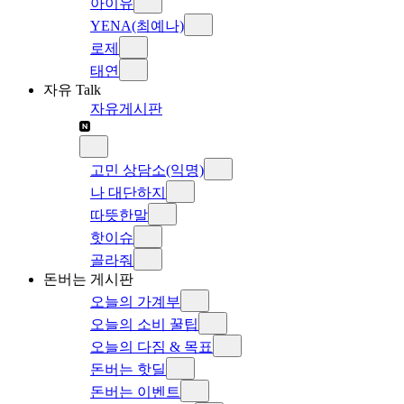
아이유
YENA(최예나)
로제
태연
자유 Talk
자유게시판
고민 상담소(익명)
나 대단하지
따뜻한말
핫이슈
골라줘
돈버는 게시판
오늘의 가계부
오늘의 소비 꿀팁
오늘의 다짐 & 목표
돈버는 핫딜
돈버는 이벤트