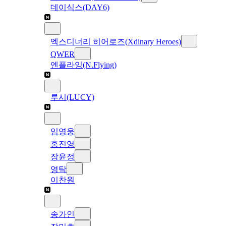
데이식스(DAY6)
엑스디너리 히어로즈(Xdinary Heroes)
QWER
엔플라잉(N.Flying)
루시(LUCY)
임영웅
홍진영
장윤정
영탁
이찬원
송가인