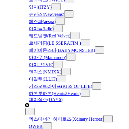
있지(ITZY)
뉴진스(NewJeans)
에스파(aespa)
아이들(i-dle)
레드벨벳(Red Velvet)
르세라핌(LE SSERAFIM )
베이비몬스터(BABYMONSTER)
마마무 (Mamamoo)
아이브(IVE)
엔믹스(NMIXX)
아일릿(ILLIT)
키스오브라이프(KISS OF LIFE)
하츠투하츠(Hearts2Hearts)
데이식스(DAY6)
엑스디너리 히어로즈(Xdinary Heroes)
QWER