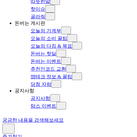
따뜻한말
핫이슈
골라줘
돈버는 게시판
오늘의 가계부
오늘의 소비 꿀팁
오늘의 다짐 & 목표
돈버는 핫딜
돈버는 이벤트
추천인코드 교환
앱테크 정보 & 꿀팁
당첨 자랑
공지사항
공지사항
탐스 이벤트
궁금한 내용을 검색해보세요
즐겨찾기