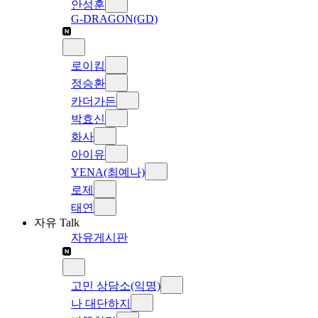
안성훈
G-DRAGON(GD)
로이킴
정승환
카더가든
박효신
화사
아이유
YENA(최예나)
로제
태연
자유 Talk
자유게시판
고민 상담소(익명)
나 대단하지