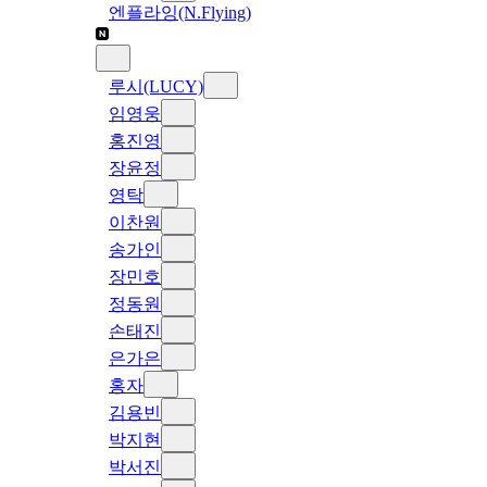
엔플라잉(N.Flying)
루시(LUCY)
임영웅
홍진영
장윤정
영탁
이찬원
송가인
장민호
정동원
손태진
은가은
홍자
김용빈
박지현
박서진