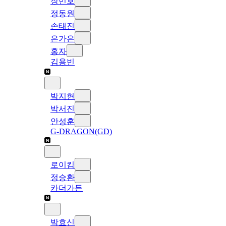
장민호
정동원
손태진
은가은
홍자
김용빈
박지현
박서진
안성훈
G-DRAGON(GD)
로이킴
정승환
카더가든
박효신