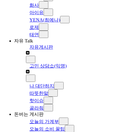
화사
아이유
YENA(최예나)
로제
태연
자유 Talk
자유게시판
고민 상담소(익명)
나 대단하지
따뜻한말
핫이슈
골라줘
돈버는 게시판
오늘의 가계부
오늘의 소비 꿀팁