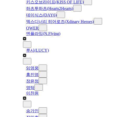
키스오브라이프(KISS OF LIFE)
하츠투하츠(Hearts2Hearts)
데이식스(DAY6)
엑스디너리 히어로즈(Xdinary Heroes)
QWER
엔플라잉(N.Flying)
루시(LUCY)
임영웅
홍진영
장윤정
영탁
이찬원
송가인