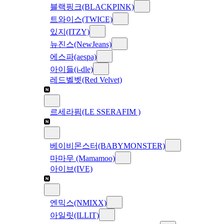
블랙핑크(BLACKPINK)
트와이스(TWICE)
있지(ITZY)
뉴진스(NewJeans)
에스파(aespa)
아이들(i-dle)
레드벨벳(Red Velvet)
르세라핌(LE SSERAFIM )
베이비몬스터(BABYMONSTER)
마마무 (Mamamoo)
아이브(IVE)
엔믹스(NMIXX)
아일릿(ILLIT)