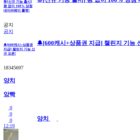
🎯[신규 기능 출시]
꽝 없이 100% 당첨
네이버페이 룰렛!
공지
공지
🔔[600캐시+상품권 지급] 챌린지 기능 
🔔[600캐시+상품권
지급] 챌린지 기능 신
규 오픈!
18345697
양치
앙빡
0
0
양치
0
12:19