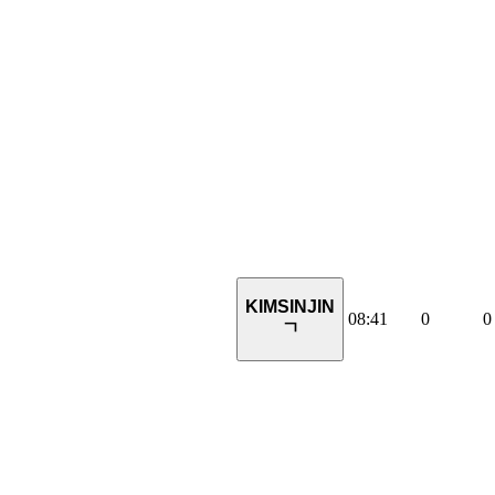
KIMSINJIN
08:41
0
0
ㄱ