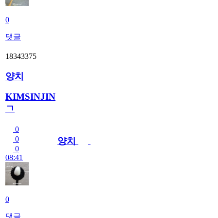
0
댓글
18343375
양치
KIMSINJIN
ㄱ
0
0
양치
0
08:41
0
댓글