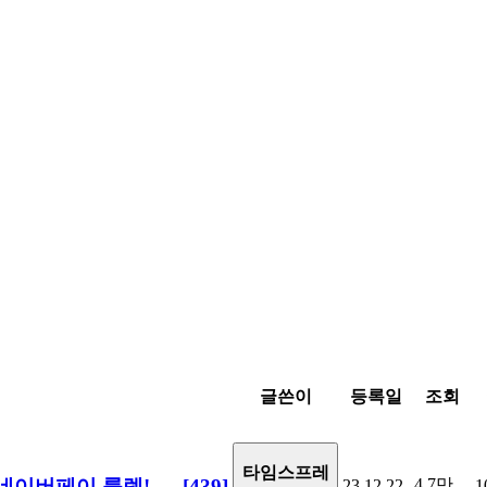
글쓴이
등록일
조회
타임스프레
첨 네이버페이 룰렛!
[439]
4.7만
23.12.22
1