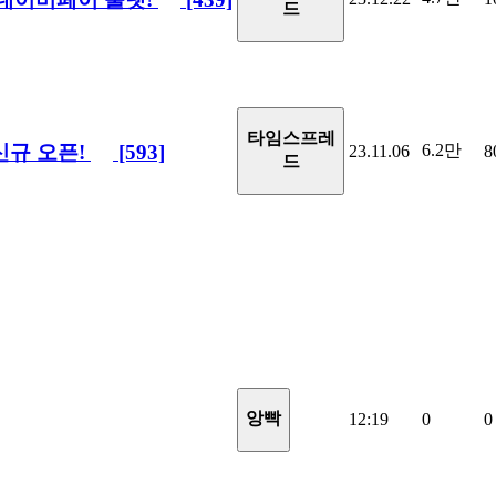
드
타임스프레
신규 오픈!
[593]
6.2만
23.11.06
8
드
앙빡
12:19
0
0