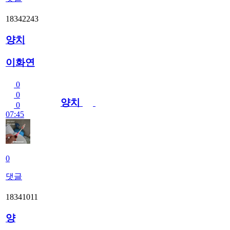
18342243
양치
이화연
0
0
양치
0
07:45
0
댓글
18341011
양