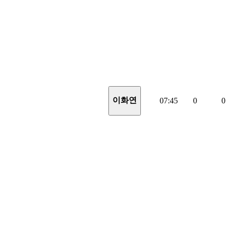
이화연
07:45
0
0