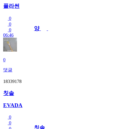
플라썬
0
0
양
0
06:46
0
댓글
18339178
칫솔
EVADA
0
0
칫솔
0