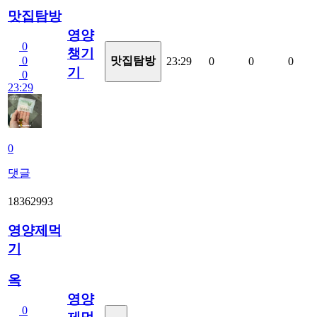
맛집탐방
영양
0
챙기
0
맛집탐방
23:29
0
0
0
기
0
23:29
0
댓글
18362993
영양제먹
기
옥
영양
0