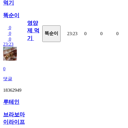
먹기
똑순이
영양
0
제 먹
0
똑순이
23:23
0
0
0
기
0
23:23
0
댓글
18362949
루테인
브라보마
이라이프