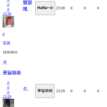
영양
0
HaNa~☆
23:30
0
0
0
제
0
23:30
0
댓글
18363011
ㅇ
푸딩파파
0
0
ㅇ
푸딩파파
23:29
0
0
0
0
23:29