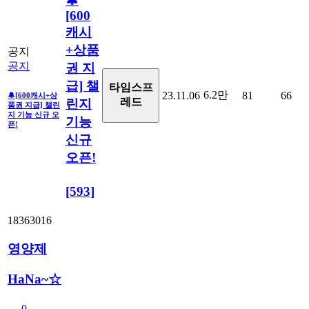
🔔
[600
캐시
+상품
공지
공지
권 지
급] 챌
타임스프
6.2만
23.11.06
81
66
🔔[600캐시+상
레드
린지
품권 지급] 챌린
지 기능 신규 오
기능
픈!
신규
오픈!
[593]
18363016
영양제
HaNa~☆
0