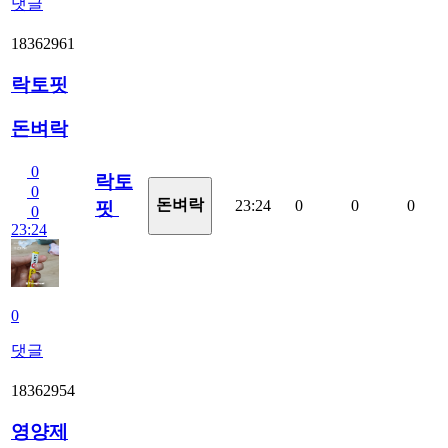
댓글
18362961
락토핏
돈벼락
0
락토
0
돈벼락
23:24
0
0
0
핏
0
23:24
0
댓글
18362954
영양제