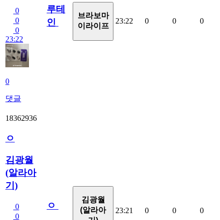
루테
0
브라보마
0
23:22
0
0
0
인
이라이프
0
23:22
0
댓글
18362936
ㅇ
김광월
(알라아
기)
김광월
ㅇ
0
(알라아
23:21
0
0
0
0