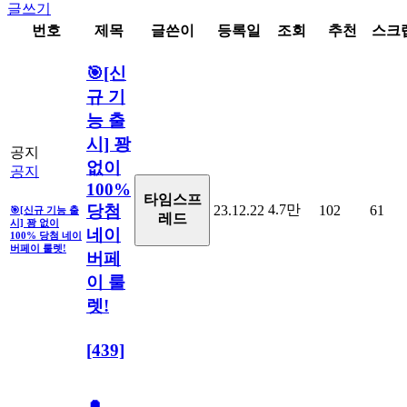
글쓰기
번호
제목
글쓴이
등록일
조회
추천
스크
🎯[신
규 기
능 출
시] 꽝
공지
없이
공지
100%
타임스프
당첨
4.7만
23.12.22
102
61
🎯[신규 기능 출
레드
시] 꽝 없이
네이
100% 당첨 네이
버페이 룰렛!
버페
이 룰
렛!
[439]