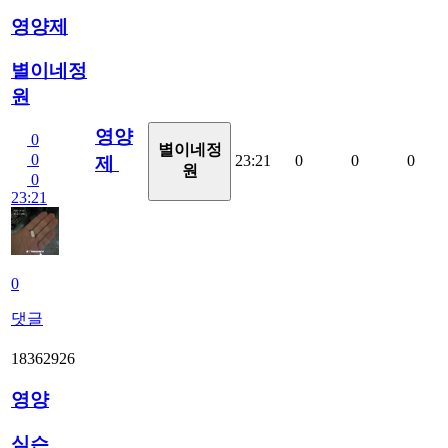
영양제
별이네정
원
영양
0
별이네정
0
23:21
0
0
0
제
원
0
23:21
0
댓글
18362926
영양
심슨