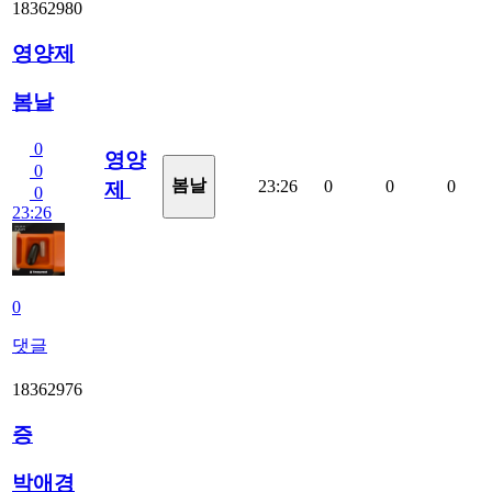
18362980
영양제
봄날
0
영양
0
봄날
23:26
0
0
0
제
0
23:26
0
댓글
18362976
증
박애경