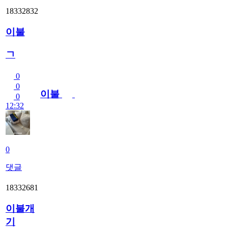
18332832
이불
ㄱ
0
0
이불
0
12:32
0
댓글
18332681
이불개
기