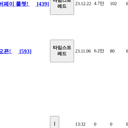
타임스프
이버페이 룰렛!
[439]
4.7만
23.12.22
102
레드
타임스프
오픈!
[593]
6.2만
23.11.06
80
레드
ㅣ
13:32
0
0