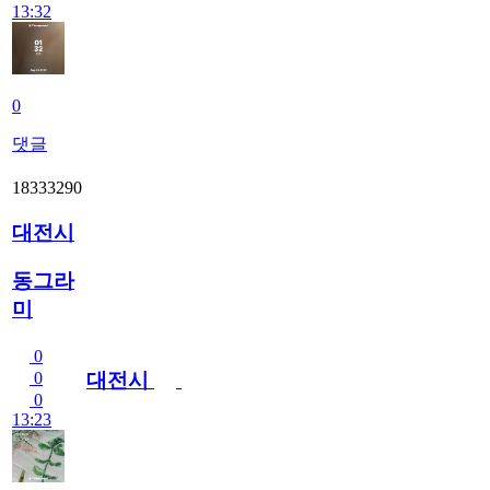
13:32
0
댓글
18333290
대전시
동그라
미
0
대전시
0
0
13:23