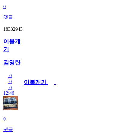
0
댓글
18332943
이불개
기
김영란
0
이불개기
0
0
12:46
0
댓글