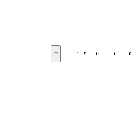
ㄱ
12:32
0
0