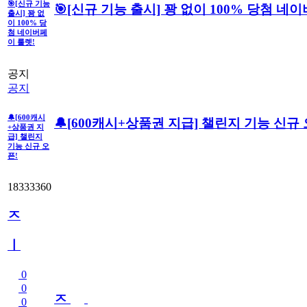
🎯[신규 기능
🎯[신규 기능 출시] 꽝 없이 100% 당첨 네
출시] 꽝 없
이 100% 당
첨 네이버페
이 룰렛!
공지
공지
🔔[600캐시
🔔[600캐시+상품권 지급] 챌린지 기능 신규 
+상품권 지
급] 챌린지
기능 신규 오
픈!
18333360
ㅈ
ㅣ
0
0
ㅈ
0